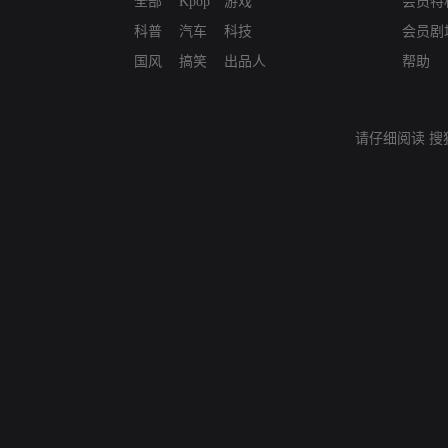
全部
Kpop
游戏
会员特
科普
汽车
科技
会员剧
国风
搞笑
出品人
帮助
请仔细阅读
搜