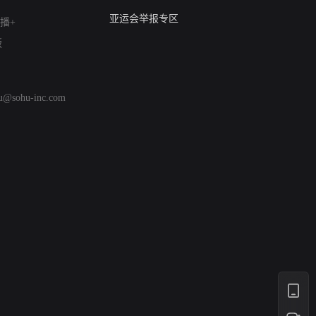
算法推荐专项举报
亚运会举报专区
播+
涉历史虚无举报
版
网络谣言信息专项
涉政举报入口
涉未成年人举报
hu@sohu-inc.com
清朗自媒体乱象举报
涉民族宗教有害信息举报
清朗·生活服务类内容举报
清朗春节网络环境整治
涉企举报专区
AI生成内容
打假治敲
网络暴力有害信息举报
12318 文化市场举报
算法推荐专项举报
亚运会举报专区
涉历史虚无举报