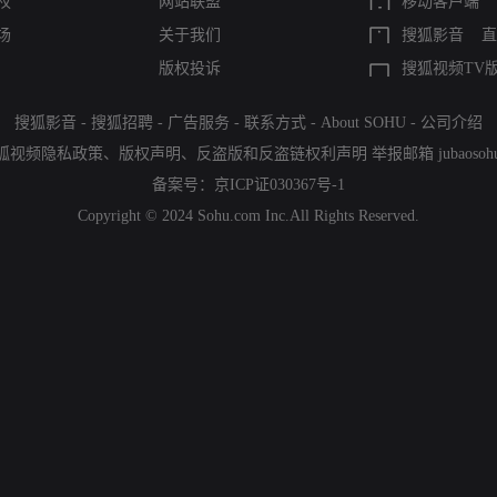
权
网站联盟
移动客户端
场
关于我们
搜狐影音
直
版权投诉
搜狐视频TV
搜狐影音
-
搜狐招聘
-
广告服务
-
联系方式
-
About SOHU
-
公司介绍
狐视频隐私政策
、
版权声明
、
反盗版和反盗链权利声明
举报邮箱
jubaoso
备案号：
京ICP证030367号-1
Copyright © 2024 Sohu.com Inc.All Rights Reserved.