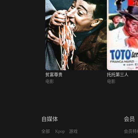
贫富尊贵
托托第三人
电影
电影
自媒体
会员
全部
Kpop
游戏
会员特