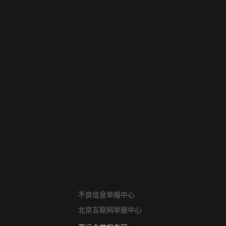
网络暴力有害信息举报
不良信息举报中心
12318 文化市场举报
北京互联网举报中心
算法推荐专项举报