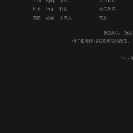
全部
Kpop
游戏
会员特权
科普
汽车
科技
会员剧场
国风
搞笑
出品人
帮助
搜狐影音
-
搜狐
请仔细阅读
搜狐视频隐私政策
、
Copyri