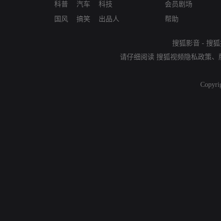
科普
汽车
科技
会员剧场
国风
搞笑
出品人
帮助
搜狐影音
-
搜狐
请仔细阅读
搜狐视频隐私政策
、
Copyri