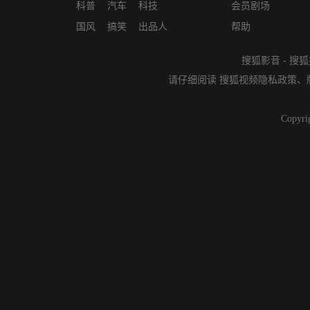
科普
汽车
科技
会员剧场
国风
搞笑
出品人
帮助
搜狐影音
-
搜狐
请仔细阅读
搜狐视频隐私政策
、
Copyri