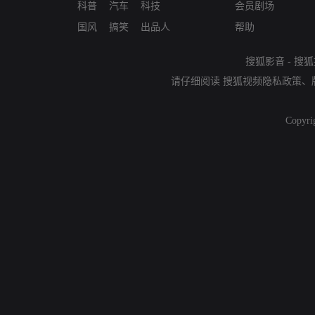
科普
汽车
科技
会员剧场
国风
搞笑
出品人
帮助
搜狐影音
-
搜狐
请仔细阅读
搜狐视频隐私政策
、
Copyri