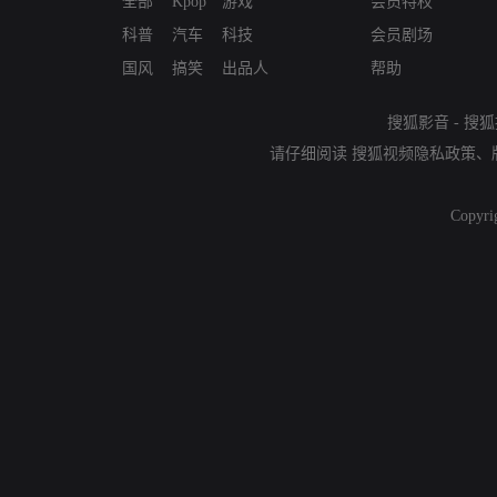
全部
Kpop
游戏
会员特权
科普
汽车
科技
会员剧场
国风
搞笑
出品人
帮助
搜狐影音
-
搜狐
请仔细阅读
搜狐视频隐私政策
、
Copyri