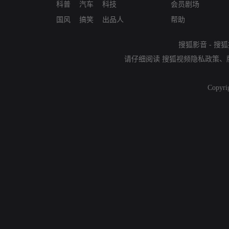
科普
汽车
科技
会员剧场
国风
搞笑
出品人
帮助
搜狐影音
-
搜狐
请仔细阅读
搜狐视频隐私政策
、
Copyri