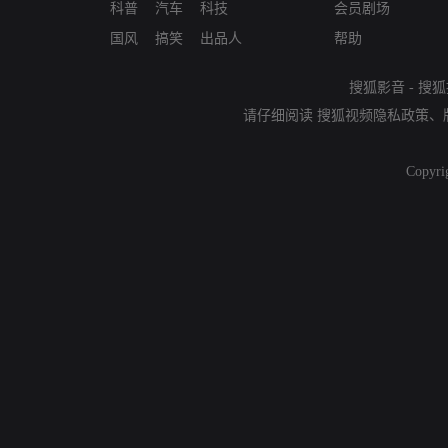
科普
汽车
科技
会员剧场
国风
搞笑
出品人
帮助
搜狐影音
-
搜狐
请仔细阅读
搜狐视频隐私政策
、
Copyri