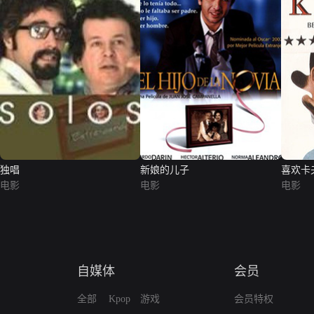
独唱
新娘的儿子
喜欢卡
电影
电影
电影
自媒体
会员
全部
Kpop
游戏
会员特权