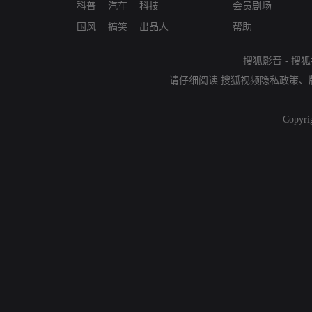
科普
汽车
科技
会员剧场
国风
搞笑
出品人
帮助
搜狐影音
-
搜狐
请仔细阅读
搜狐视频隐私政策
、
Copyri