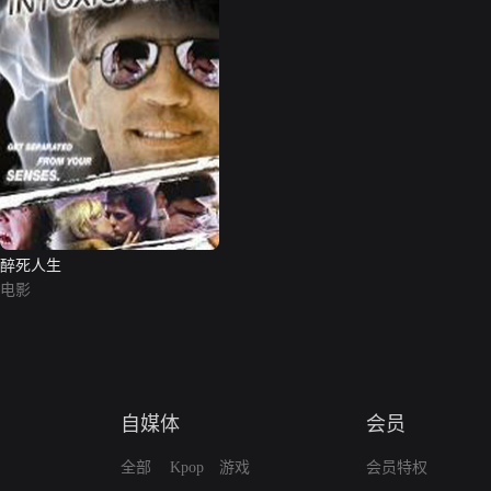
醉死人生
电影
自媒体
会员
全部
Kpop
游戏
会员特权