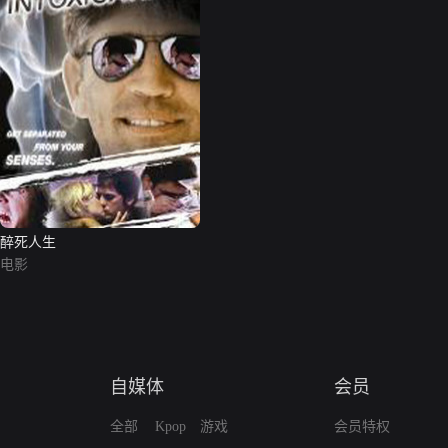
醉死人生
电影
自媒体
会员
全部
Kpop
游戏
会员特权