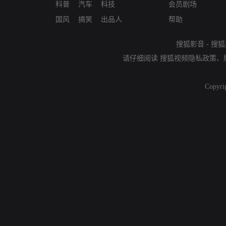
科普
汽车
科技
会员剧场
国风
搞笑
出品人
帮助
搜狐影音
-
搜狐
请仔细阅读
搜狐视频隐私政策
、
Copyri