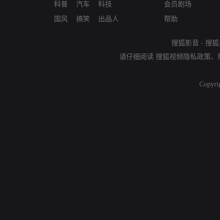
科普
汽车
科技
会员剧场
国风
搞笑
出品人
帮助
搜狐影音
-
搜狐
请仔细阅读
搜狐视频隐私政策
、
Copyri