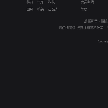
科普
汽车
科技
会员剧场
国风
搞笑
出品人
帮助
搜狐影音
-
搜狐
请仔细阅读
搜狐视频隐私政策
、
Copyri