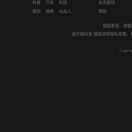
科普
汽车
科技
会员剧场
国风
搞笑
出品人
帮助
搜狐影音
-
搜狐
请仔细阅读
搜狐视频隐私政策
、
Copyri