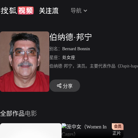
导航
伯纳德·邦宁
别名：
Bernard Bonnin
星座：
处女座
伯纳德·邦宁，演员。主要代表作品《Dapit-hapon: O
分享
全部作品
电影
会员
正片