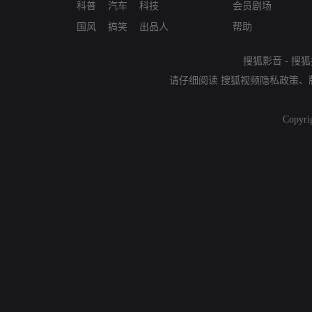
科普
汽车
科技
会员剧场
国风
搞笑
出品人
帮助
搜狐影音
-
搜狐
请仔细阅读
搜狐视频隐私政策
、
Copyri