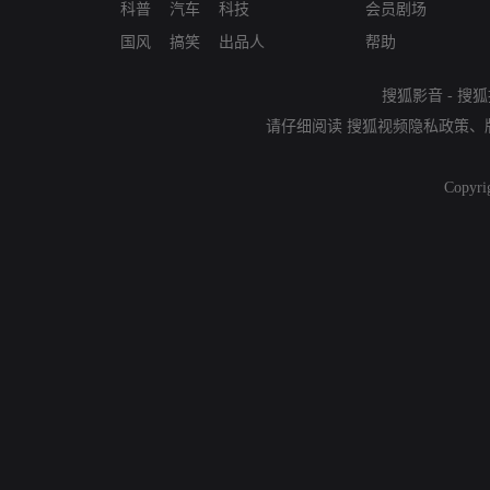
科普
汽车
科技
会员剧场
国风
搞笑
出品人
帮助
搜狐影音
-
搜狐
请仔细阅读
搜狐视频隐私政策
、
Copyri