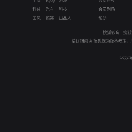
全部
Kpop
游戏
会员特权
科普
汽车
科技
会员剧场
国风
搞笑
出品人
帮助
搜狐影音
-
搜狐
请仔细阅读
搜狐视频隐私政策
、
Copyri