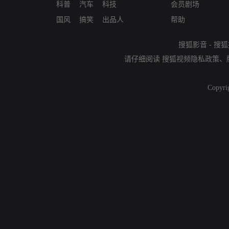
科普
汽车
科技
会员剧场
国风
搞笑
出品人
帮助
搜狐影音
-
搜狐
请仔细阅读
搜狐视频隐私政策
、
Copyri