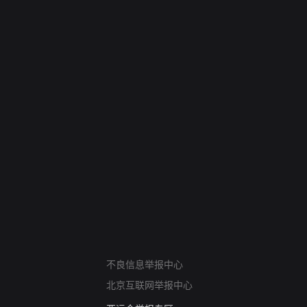
网络暴力有害信息举报
不良信息举报中心
12318 文化市场举报
北京互联网举报中心
算法推荐专项举报