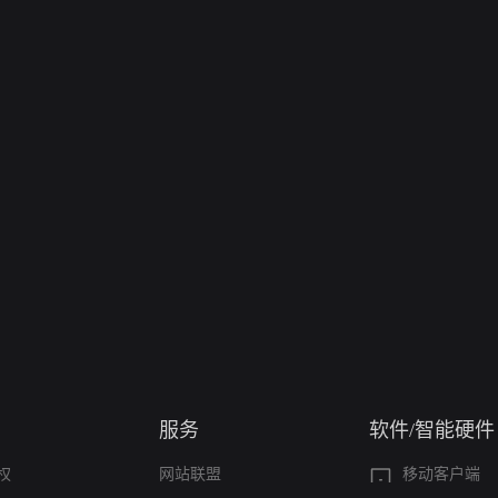
服务
软件/智能硬件
权
网站联盟
移动客户端