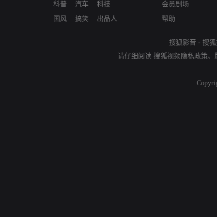
科普
汽车
科技
会员剧场
国风
搞笑
出品人
帮助
搜狐影音
-
搜狐
请仔细阅读
搜狐视频隐私政策
、
Copyri