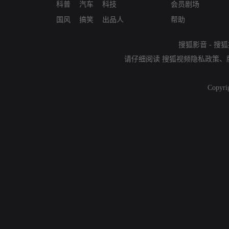
科普
汽车
科技
会员剧场
国风
搞笑
出品人
帮助
搜狐影音
-
搜狐
请仔细阅读
搜狐视频隐私政策
、
Copyri