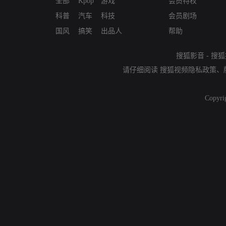
全部
Kpop
游戏
会员特权
科普
汽车
科技
会员剧场
国风
搞笑
出品人
帮助
搜狐影音
-
搜狐
请仔细阅读
搜狐视频隐私政策
、
Copyri