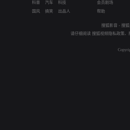
科普
汽车
科技
会员剧场
国风
搞笑
出品人
帮助
搜狐影音
-
搜狐
请仔细阅读
搜狐视频隐私政策
、
Copyri