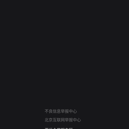
网络暴力有害信息举报
12318 文化市场举报
不良信息举报中心
算法推荐专项举报
北京互联网举报中心
亚运会举报专区