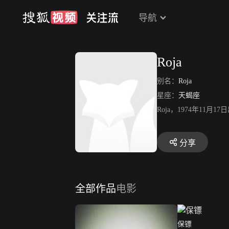
导航
Roja
别名：
Roja
星座：
天蝎座
Roja，1974年11月1
分享
全部作品
电影
保镖