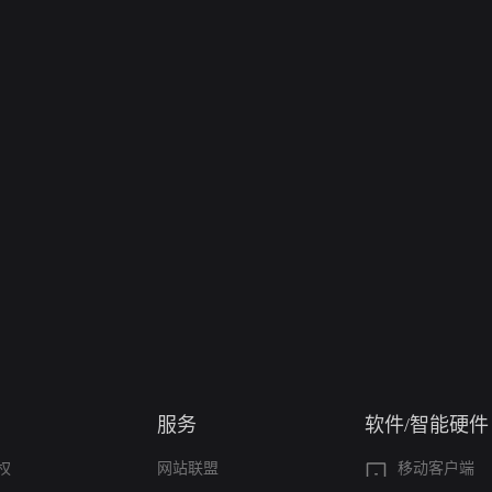
服务
软件/智能硬件
权
网站联盟
移动客户端