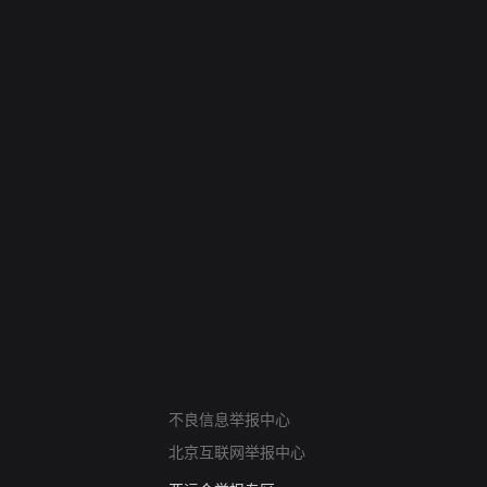
网络暴力有害信息举报
不良信息举报中心
12318 文化市场举报
北京互联网举报中心
算法推荐专项举报