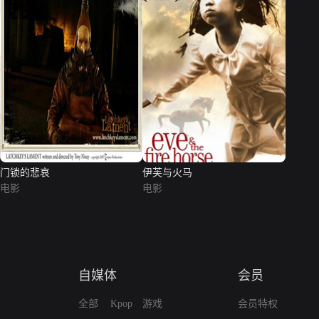
门锁的悲哀
伊芙与火马
电影
电影
自媒体
会员
全部
Kpop
游戏
会员特权