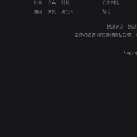
科普
汽车
科技
会员剧场
国风
搞笑
出品人
帮助
搜狐影音
-
搜狐
请仔细阅读
搜狐视频隐私政策
、
Copyri