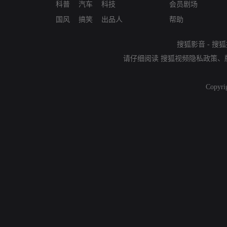
科普
汽车
科技
会员剧场
国风
搞笑
出品人
帮助
搜狐影音
-
搜狐
请仔细阅读
搜狐视频隐私政策
、
Copyri