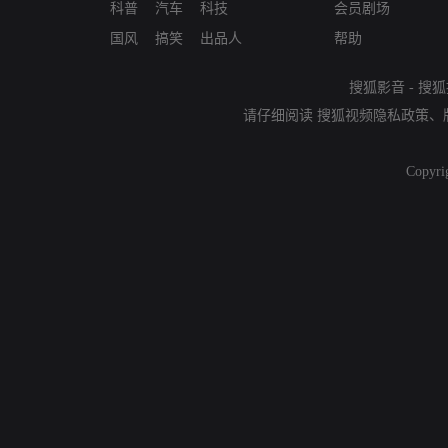
科普
汽车
科技
会员剧场
国风
搞笑
出品人
帮助
搜狐影音
-
搜狐
请仔细阅读
搜狐视频隐私政策
、
Copyri