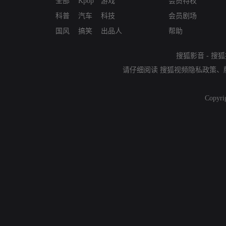
全部
Kpop
游戏
会员特权
科普
汽车
科技
会员剧场
国风
搞笑
出品人
帮助
搜狐影音
-
搜狐
请仔细阅读
搜狐视频隐私政策
、
Copyri