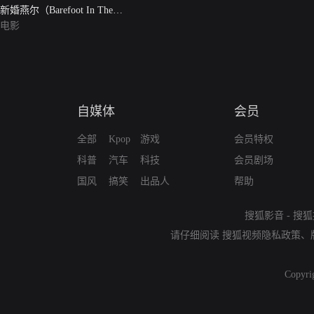
新婚燕尔（Barefoot In The
Park）
电影
自媒体
会员
全部
Kpop
游戏
会员特权
科普
汽车
科技
会员剧场
国风
搞笑
出品人
帮助
搜狐影音
-
搜狐
请仔细阅读
搜狐视频隐私政策
、
Copyri