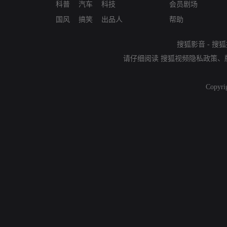
科普
汽车
科技
会员剧场
国风
搞笑
出品人
帮助
搜狐影音
-
搜狐
请仔细阅读
搜狐视频隐私政策
、
Copyri