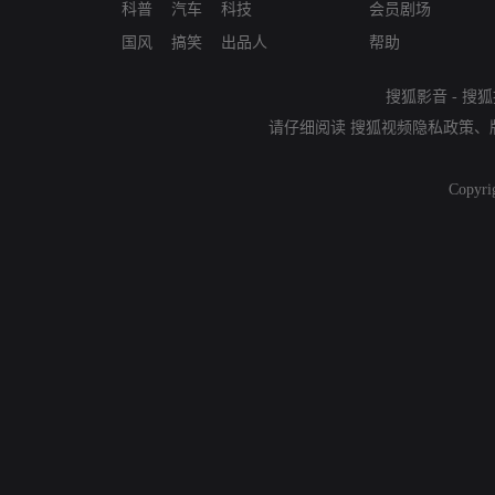
科普
汽车
科技
会员剧场
国风
搞笑
出品人
帮助
搜狐影音
-
搜狐
请仔细阅读
搜狐视频隐私政策
、
Copyri