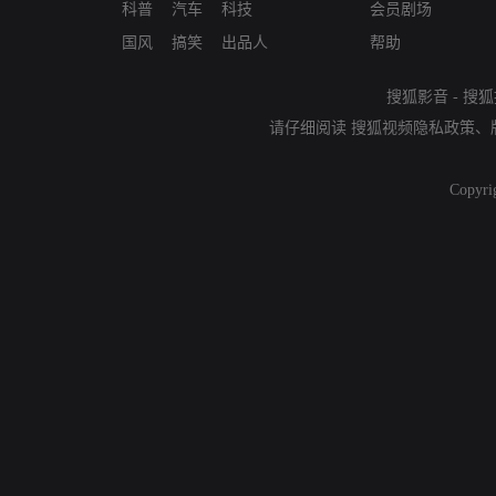
科普
汽车
科技
会员剧场
国风
搞笑
出品人
帮助
搜狐影音
-
搜狐
请仔细阅读
搜狐视频隐私政策
、
Copyri