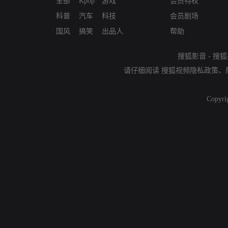
全部
Kpop
游戏
会员特权
科普
汽车
科技
会员剧场
国风
搞笑
出品人
帮助
搜狐影音
-
搜狐
请仔细阅读
搜狐视频隐私政策
、
Copyri