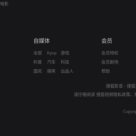
电影
自媒体
会员
全部
Kpop
游戏
会员特权
科普
汽车
科技
会员剧场
国风
搞笑
出品人
帮助
搜狐影音
-
搜狐
请仔细阅读
搜狐视频隐私政策
、
Copyri