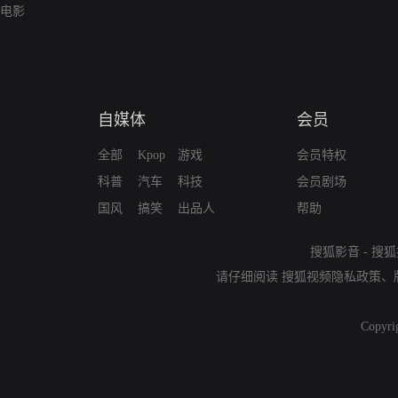
电影
自媒体
会员
全部
Kpop
游戏
会员特权
科普
汽车
科技
会员剧场
国风
搞笑
出品人
帮助
搜狐影音
-
搜狐
请仔细阅读
搜狐视频隐私政策
、
Copyri