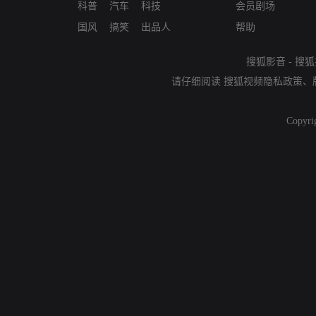
科普
汽车
科技
会员剧场
国风
搞笑
出品人
帮助
搜狐影音
-
搜狐
请仔细阅读
搜狐视频隐私政策
、
Copyri