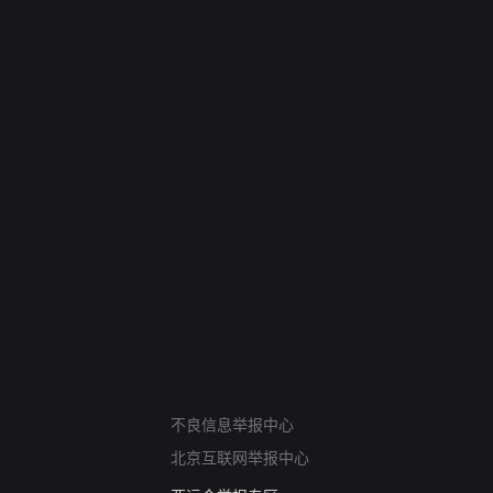
网络暴力有害信息举报
不良信息举报中心
12318 文化市场举报
北京互联网举报中心
算法推荐专项举报