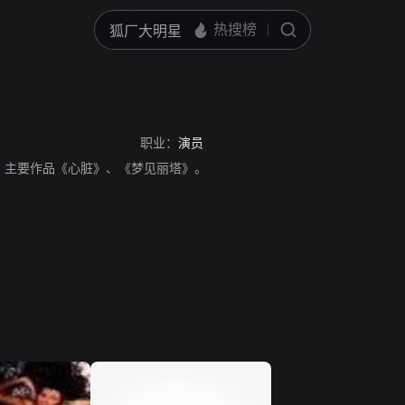
职业：
演员
典演员。主要作品《心脏》、《梦见丽塔》。