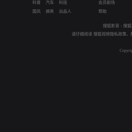
科普
汽车
科技
会员剧场
国风
搞笑
出品人
帮助
搜狐影音
-
搜狐
请仔细阅读
搜狐视频隐私政策
、
Copyri