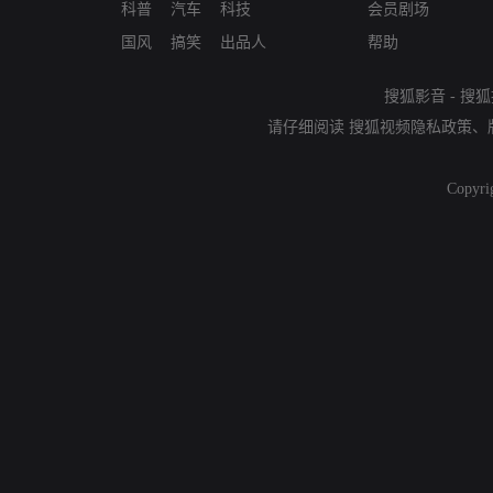
科普
汽车
科技
会员剧场
国风
搞笑
出品人
帮助
搜狐影音
-
搜狐
请仔细阅读
搜狐视频隐私政策
、
Copyri