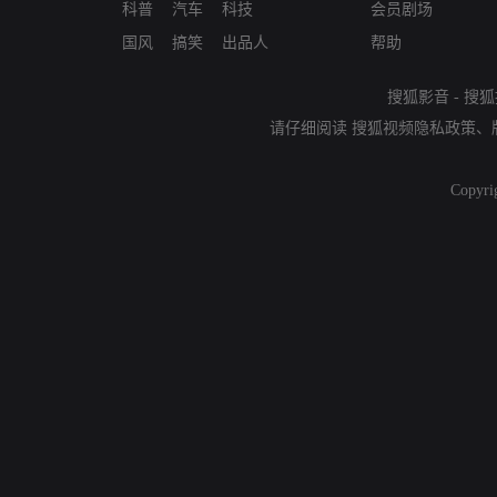
科普
汽车
科技
会员剧场
国风
搞笑
出品人
帮助
搜狐影音
-
搜狐
请仔细阅读
搜狐视频隐私政策
、
Copyri