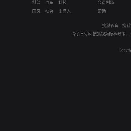
科普
汽车
科技
会员剧场
国风
搞笑
出品人
帮助
搜狐影音
-
搜狐
请仔细阅读
搜狐视频隐私政策
、
Copyri