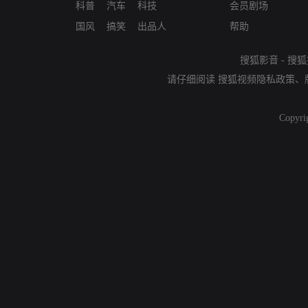
科普
汽车
科技
会员剧场
国风
搞笑
出品人
帮助
搜狐影音
-
搜狐
请仔细阅读
搜狐视频隐私政策
、
Copyri