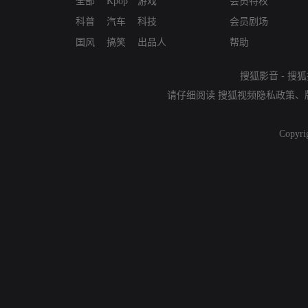
全部
Kpop
游戏
会员特权
科普
汽车
科技
会员剧场
国风
搞笑
出品人
帮助
搜狐影音
-
搜狐
请仔细阅读
搜狐视频隐私政策
、
Copyri