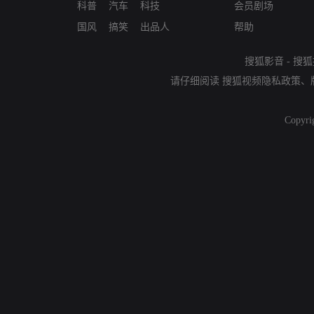
科普
汽车
科技
会员剧场
国风
搞笑
出品人
帮助
搜狐影音
-
搜狐
请仔细阅读
搜狐视频隐私政策
、
Copyri