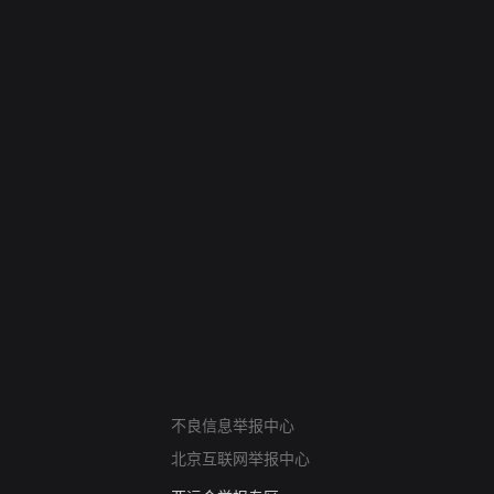
网络暴力有害信息举报
不良信息举报中心
12318 文化市场举报
北京互联网举报中心
算法推荐专项举报