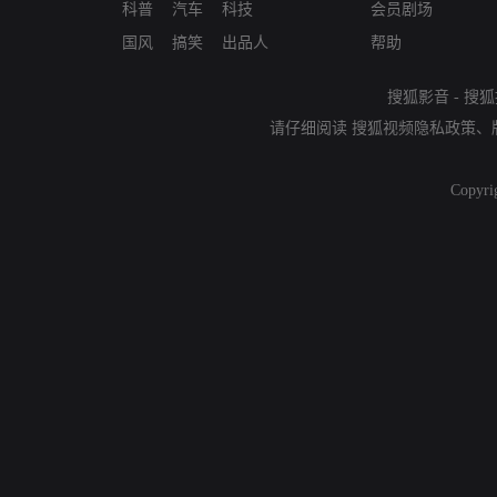
科普
汽车
科技
会员剧场
国风
搞笑
出品人
帮助
搜狐影音
-
搜狐
请仔细阅读
搜狐视频隐私政策
、
Copyri