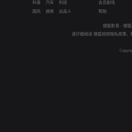
科普
汽车
科技
会员剧场
国风
搞笑
出品人
帮助
搜狐影音
-
搜狐
请仔细阅读
搜狐视频隐私政策
、
Copyri