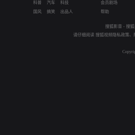
科普
汽车
科技
会员剧场
国风
搞笑
出品人
帮助
搜狐影音
-
搜狐
请仔细阅读
搜狐视频隐私政策
、
Copyri