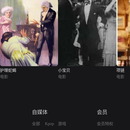
护理蛇蝎
小宝贝
项链
电影
电影
电影
自媒体
会员
全部
Kpop
游戏
会员特权