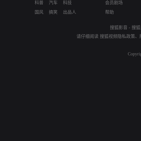
科普
汽车
科技
会员剧场
国风
搞笑
出品人
帮助
搜狐影音
-
搜狐
请仔细阅读
搜狐视频隐私政策
、
Copyri